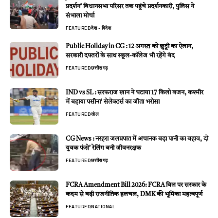
प्रदर्शन’ विधानसभा परिसर तक पहुंचे प्रदर्शनकारी, पुलिस ने
संभाला मोर्चा
FEATURED
देश - विदेश
Public Holiday in CG : 12 अगस्त को छुट्टी का ऐलान,
सरकारी दफ्तरों के साथ स्कूल-कॉलेज भी रहेंगे बंद
FEATURED
छत्तीसगढ़
IND vs SL : सरफराज खान ने घटाया 17 किलो वजन, कश्मीर
में बहाया पसीना’ सेलेक्टर्स का जीता भरोसा
FEATURED
खेल
CG News : नरहरा जलप्रपात में अचानक बढ़ा पानी का बहाव, दो
युवक फंसे’ रेलिंग बनी जीवनरक्षक
FEATURED
छत्तीसगढ़
FCRA Amendment Bill 2026: FCRA बिल पर सरकार के
कदम से बढ़ी राजनीतिक हलचल, DMK की भूमिका महत्वपूर्ण
FEATURED
NATIONAL