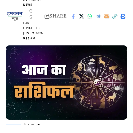
NEWS
SHARE
LAST
UPDATED:
JUNE 7, 2026
8:57 AM
Horoscope