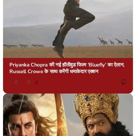
Priyanka Chopra की नई हॉलीवुड फिल्म ‘Bluefly’ का ऐलान,
Russell Crowe के साथ करेंगी धमाकेदार एक्शन