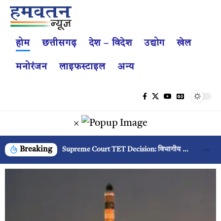
होम
छत्तीसगढ़
देश – विदेश
उद्योग
खेल
मनोरंजन
लाइफस्टाइल
अन्य
×
Breaking
Supreme Court TET Decision: विभागीय TET की मांग तेज, 2028 की समय-सीमा से पहले परीक्षा कराने की अपील