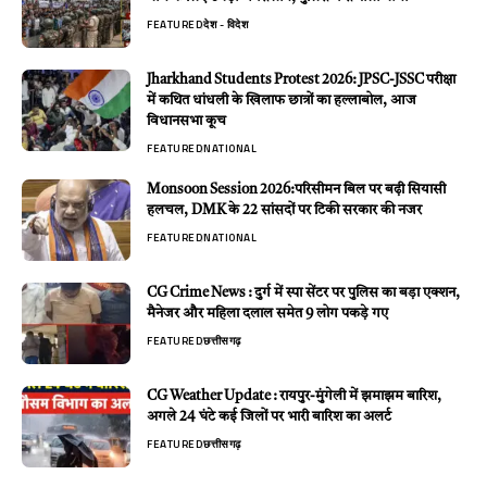
FEATURED
देश - विदेश
Jharkhand Students Protest 2026: JPSC-JSSC परीक्षा
में कथित धांधली के खिलाफ छात्रों का हल्लाबोल, आज
विधानसभा कूच
FEATURED
NATIONAL
Monsoon Session 2026:परिसीमन बिल पर बढ़ी सियासी
हलचल, DMK के 22 सांसदों पर टिकी सरकार की नजर
FEATURED
NATIONAL
CG Crime News : दुर्ग में स्पा सेंटर पर पुलिस का बड़ा एक्शन,
मैनेजर और महिला दलाल समेत 9 लोग पकड़े गए
FEATURED
छत्तीसगढ़
CG Weather Update : रायपुर-मुंगेली में झमाझम बारिश,
अगले 24 घंटे कई जिलों पर भारी बारिश का अलर्ट
FEATURED
छत्तीसगढ़