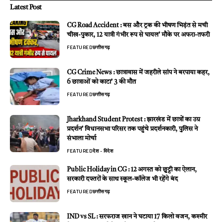
Latest Post
CG Road Accident : बस और ट्रक की भीषण भिड़ंत से मची
चीख-पुकार, 12 यात्री गंभीर रूप से घायल’ मौके पर अफरा-तफरी
FEATURED
छत्तीसगढ़
CG Crime News : छात्रावास में जहरीले सांप ने बरपाया कहर,
6 छात्राओं को काटा’ 3 की मौत
FEATURED
छत्तीसगढ़
Jharkhand Student Protest : झारखंड में छात्रों का उग्र
प्रदर्शन’ विधानसभा परिसर तक पहुंचे प्रदर्शनकारी, पुलिस ने
संभाला मोर्चा
FEATURED
देश - विदेश
Public Holiday in CG : 12 अगस्त को छुट्टी का ऐलान,
सरकारी दफ्तरों के साथ स्कूल-कॉलेज भी रहेंगे बंद
FEATURED
छत्तीसगढ़
IND vs SL : सरफराज खान ने घटाया 17 किलो वजन, कश्मीर