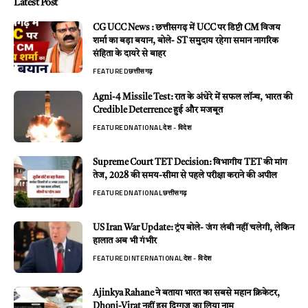
Latest Post
CG UCC News : छत्तीसगढ़ में UCC पर डिप्टी CM विजय
शर्मा का बड़ा बयान, बोले- ST समुदाय रहेगा समान नागरिक
संहिता के दायरे से बाहर
FEATURED
छत्तीसगढ़
Agni-4 Missile Test: रात के अंधेरे में सफल लॉन्च, भारत की
Credible Deterrence हुई और मजबूत
FEATURED
NATIONAL
देश - विदेश
Supreme Court TET Decision: विभागीय TET की मांग
तेज, 2028 की समय-सीमा से पहले परीक्षा कराने की अपील
FEATURED
NATIONAL
छत्तीसगढ़
US Iran War Update: ट्रंप बोले- जंग लंबी नहीं चलेगी, लेकिन
हालात अब भी गंभीर
FEATURED
INTERNATIONAL
देश - विदेश
Ajinkya Rahane ने बताया भारत का सबसे महान क्रिकेटर,
Dhoni-Virat नहीं इस दिग्गज का लिया नाम