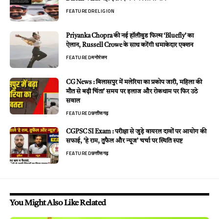
FEATURED
RELIGION
Priyanka Chopra की नई हॉलीवुड फिल्म ‘Bluefly’ का
ऐलान, Russell Crowe के साथ करेंगी धमाकेदार एक्शन
FEATURED
मनोरंजन
CG News : बिलासपुर में मलेरिया का प्रकोप जारी, महिला की
मौत से बढ़ी चिंता’ समय पर इलाज और रोकथाम पर फिर उठे
सवाल
FEATURED
छत्तीसगढ़
CGPSC SI Exam : परीक्षा से जुड़े वायरल दावों पर आयोग की
सफाई, ‘हे राम, तुफैल और न्यूज’ चर्चा पर स्थिति स्पष्ट
FEATURED
छत्तीसगढ़
You Might Also Like Related