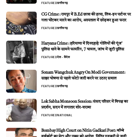
FEATURED
छत्तीसगढ़
CG Crime : रायपुर में B.Ed छात्रा की हत्या, लिव-इन पार्टनर पर
गला घोंटकर मारने का आरोप, अस्पताल में छोड़कर हुआ फरार
FEATURED
छत्तीसगढ़
Haryana Crime : हरियाणा में दिनदहाड़े गोलियों की गूंज’
पुलिस थाने के सामने फायरिंग, 7 घायल, जांच में जुटी पुलिस
FEATURED
देश - विदेश
Sonam Wangchuk Angry On Modi Government:
साझा घोषणा से पहले फोटो जारी करने पर उठाए सवाल
FEATURED
छत्तीसगढ़
Lok Sabha Monsoon Session: संसद परिसर में विपक्ष का
प्रदर्शन, सदन में लगातार शोर-शराबा
FEATURED
NATIONAL
Bombay High Court on Nitin Gadkari Post: बॉम्बे
हाईकोर्ट का मेटा और एक्स को आदेश, नितिन गडकरी से जुड़ी