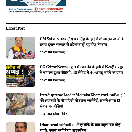
Latest Post
CM Sai का पलटवार’ संजय सिंह के ‘हाईजैक’ आरोप पर बोले-
डबल इंजन सरकार से प्रदेश का हो रहा तेज विकास
FEATURED
छत्तीसगढ़
CG Crime News : स्कूल में छात्र की बेरहमी से पिटाई’ रायपुर
में वायरल हुआ वीडियो, 40 सेकेंड में 46 थप्पड़ मारने का दावा
FEATURED
छत्तीसगढ़
Iran Supreme Leader Mojtaba Khamenei : चोटिल होने
की अटकलों के बीच दिखे मोजतबा खामेनेई, सामने आया 12
सेकंड का वीडियो
FEATURED
देश - विदेश
Dharmendra Pradhan ने इस्तीफे के बाद पहली बार तोड़ी
चुप्पी, बताया क्यों दिया था इस्तीफा