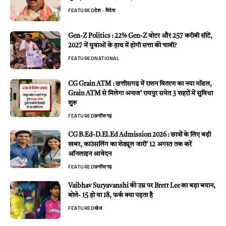
FEATURED
देश - विदेश
Gen-Z Politics : 22% Gen-Z वोटर और 257 करीबी सीटें,
2027 में युवाओं के हाथ में होगी सत्ता की चाबी?
FEATURED
NATIONAL
CG Grain ATM : छत्तीसगढ़ में राशन वितरण का नया मॉडल,
Grain ATM से मिलेगा अनाज’ रायपुर समेत 3 शहरों में सुविधा
शुरू
FEATURED
छत्तीसगढ़
CG B.Ed-D.El.Ed Admission 2026 : छात्रों के लिए बड़ी
खबर, काउंसलिंग का शेड्यूल जारी’ 12 अगस्त तक करें
ऑनलाइन आवेदन
FEATURED
छत्तीसगढ़
Vaibhav Suryavanshi की उम्र पर Brett Lee का बड़ा बयान,
बोले- 15 हो या 18, फर्क क्या पड़ता है
FEATURED
खेल