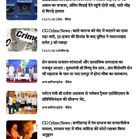
अबान का जनाजा, अंतिम विदाई देने पहुंचे दोनों भाई; भारी भीड़
से बिगड़े हालात
FEATURED
देश - विदेश
CG Crime News : काले कागज को नोट में बदलने का दावा
पड़ा भारी, 50 हजार की डिमांड के बाद पुलिस ने मास्टरमाइंड
समेत 3 को पकड़ा
FEATURED
छत्तीसगढ़
सेन समाज सनातन परंपराओं और सामाजिक समरसता का
मजबूत आधार : मुख्यमंत्री श्री विष्णु देव साय…संत शिरोमणि सेन
जी महाराज के नाम पर नया रायपुर में होगा चौक का नामकरण.
अन्य
छत्तीसगढ़
देश - विदेश
पर्यटन मंत्री श्री राजेश अग्रवाल से ग्लोबल ट्रैवल एसोसिएशन के
प्रतिनिधिमंडल की सौजन्य भेंट,
अन्य
छत्तीसगढ़
देश - विदेश
CG Crime News : छत्तीसगढ़ में तंत्र साधना का सनसनीखेज
मामला, श्मशान घाट में चीफ जस्टिस की फोटो रखकर किया
अनुष्ठान