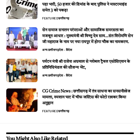
पड़ा भारी, 50 हजार की डिमांड के बाद पुलिस ने मास्टरमाइंड
समेत 3 को पकड़ा
FEATURED
छत्तीसगढ़
सेन समाज सनातन परंपराओं और सामाजिक समरसता का
मजबूत आधार : मुख्यमंत्री श्री विष्णु देव साय…संत शिरोमणि सेन
जी महाराज के नाम पर नया रायपुर में होगा चौक का नामकरण.
अन्य
छत्तीसगढ़
देश - विदेश
पर्यटन मंत्री श्री राजेश अग्रवाल से ग्लोबल ट्रैवल एसोसिएशन के
प्रतिनिधिमंडल की सौजन्य भेंट,
अन्य
छत्तीसगढ़
देश - विदेश
CG Crime News : छत्तीसगढ़ में तंत्र साधना का सनसनीखेज
मामला, श्मशान घाट में चीफ जस्टिस की फोटो रखकर किया
अनुष्ठान
FEATURED
छत्तीसगढ़
You Might Also Like Related