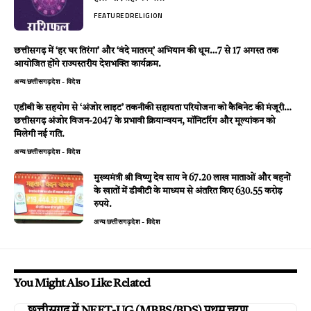
FEATURED
RELIGION
छत्तीसगढ़ में ‘हर घर तिरंगा’ और ‘वंदे मातरम्’ अभियान की धूम…7 से 17 अगस्त तक
आयोजित होंगे राज्यस्तरीय देशभक्ति कार्यक्रम.
अन्य
छत्तीसगढ़
देश - विदेश
एडीबी के सहयोग से ‘अंजोर लाइट’ तकनीकी सहायता परियोजना को कैबिनेट की मंजूरी…
छत्तीसगढ़ अंजोर विजन-2047 के प्रभावी क्रियान्वयन, मॉनिटरिंग और मूल्यांकन को
मिलेगी नई गति.
अन्य
छत्तीसगढ़
देश - विदेश
मुख्यमंत्री श्री विष्णु देव साय ने 67.20 लाख माताओं और बहनों
के खातों में डीबीटी के माध्यम से अंतरित किए 630.55 करोड़
रुपये.
अन्य
छत्तीसगढ़
देश - विदेश
You Might Also Like Related
छत्तीसगढ़ में NEET-UG (MBBS/BDS) प्रथम चरण