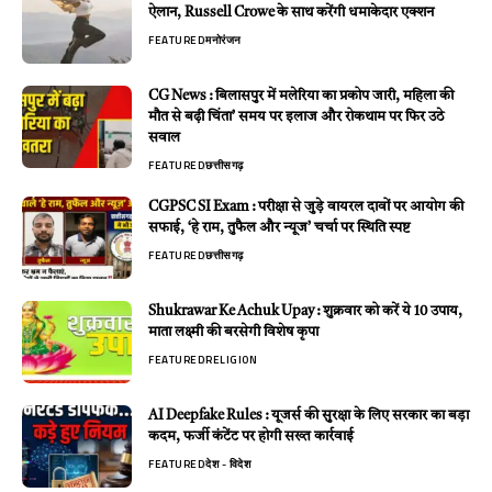
ऐलान, Russell Crowe के साथ करेंगी धमाकेदार एक्शन
FEATURED
मनोरंजन
CG News : बिलासपुर में मलेरिया का प्रकोप जारी, महिला की
मौत से बढ़ी चिंता’ समय पर इलाज और रोकथाम पर फिर उठे
सवाल
FEATURED
छत्तीसगढ़
CGPSC SI Exam : परीक्षा से जुड़े वायरल दावों पर आयोग की
सफाई, ‘हे राम, तुफैल और न्यूज’ चर्चा पर स्थिति स्पष्ट
FEATURED
छत्तीसगढ़
Shukrawar Ke Achuk Upay : शुक्रवार को करें ये 10 उपाय,
माता लक्ष्मी की बरसेगी विशेष कृपा
FEATURED
RELIGION
AI Deepfake Rules : यूजर्स की सुरक्षा के लिए सरकार का बड़ा
कदम, फर्जी कंटेंट पर होगी सख्त कार्रवाई
FEATURED
देश - विदेश