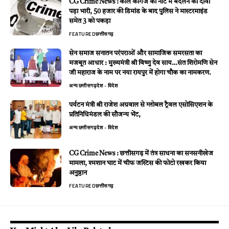
CG Crime News : काले कागज को नोट में बदलने का दावा
पड़ा भारी, 50 हजार की डिमांड के बाद पुलिस ने मास्टरमाइंड
समेत 3 को पकड़ा
FEATURED
छत्तीसगढ़
सेन समाज सनातन परंपराओं और सामाजिक समरसता का
मजबूत आधार : मुख्यमंत्री श्री विष्णु देव साय…संत शिरोमणि सेन
जी महाराज के नाम पर नया रायपुर में होगा चौक का नामकरण.
अन्य
छत्तीसगढ़
देश - विदेश
पर्यटन मंत्री श्री राजेश अग्रवाल से ग्लोबल ट्रैवल एसोसिएशन के
प्रतिनिधिमंडल की सौजन्य भेंट,
अन्य
छत्तीसगढ़
देश - विदेश
CG Crime News : छत्तीसगढ़ में तंत्र साधना का सनसनीखेज
मामला, श्मशान घाट में चीफ जस्टिस की फोटो रखकर किया
अनुष्ठान
FEATURED
छत्तीसगढ़