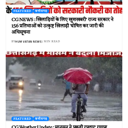
FEATURED
छत्तीसगढ़
CG NEWS : खिलाड़ियों के लिए खुशखबरी’ राज्य सरकार ने
156 प्रतिभाओं को उत्कृष्ट खिलाड़ी घोषित कर जारी की
अधिसूचना
HUM VATAN NEWS
BY
3 MIN READ
FEATURED
छत्तीसगढ़
CG Weather Update : मानसून ने पकड़ी रफ्तार’ रायपुर