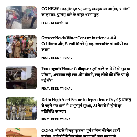
CG NEWS : तहसीलदार पर अभद्र व्यवहार का आरोप, ग्रामीणों
का हंगामा, पुलिस थाने के बाहर धरना शुरू
FEATURED
छत्तीसगढ़
Greater Noida Water Contamination: पानी में
Coliform और E. coli मिलने से बढ़ा जलजनित बीमारियों का
खतरा
FEATURED
NATIONAL
Pratapgarh House Collapse : एसी वाले कमरे में सो रहा था
परिवार, अचानक ढही छत और दीवारें, छह लोगों की मौके पर हो
गई मौत
FEATURED
NATIONAL
Delhi High Alert Before Independence Day: 15 अगस्त
से पहले राजधानी में अभूतपूर्व सुरक्षा, AI कैमरों से होगी हर
गतिविधि पर नजर
FEATURED
NATIONAL
CGPSC घोटाले में बड़ा झटका’ पूर्व सचिव की बेल अर्जी
खारिज, हाईकोर्ट ने पेपर लीक पर जताई कड़ी नाराजगी