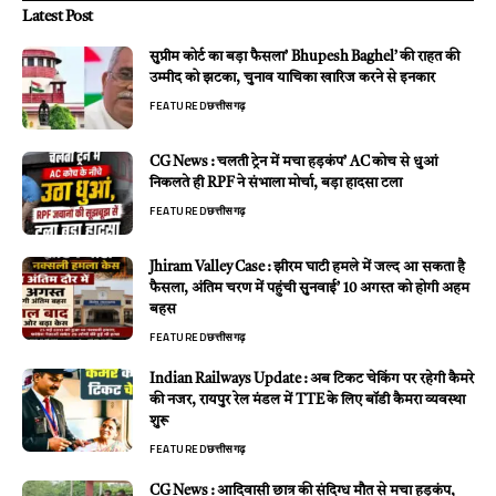
Latest Post
सुप्रीम कोर्ट का बड़ा फैसला’ Bhupesh Baghel’ की राहत की
उम्मीद को झटका, चुनाव याचिका खारिज करने से इनकार
FEATURED
छत्तीसगढ़
CG News : चलती ट्रेन में मचा हड़कंप’ AC कोच से धुआं
निकलते ही RPF ने संभाला मोर्चा, बड़ा हादसा टला
FEATURED
छत्तीसगढ़
Jhiram Valley Case : झीरम घाटी हमले में जल्द आ सकता है
फैसला, अंतिम चरण में पहुंची सुनवाई’ 10 अगस्त को होगी अहम
बहस
FEATURED
छत्तीसगढ़
Indian Railways Update : अब टिकट चेकिंग पर रहेगी कैमरे
की नजर, रायपुर रेल मंडल में TTE के लिए बॉडी कैमरा व्यवस्था
शुरू
FEATURED
छत्तीसगढ़
CG News : आदिवासी छात्र की संदिग्ध मौत से मचा हड़कंप,