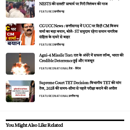
NESTS की सख्ती’ प्राचार्य पर गिरी निलंबन की गाज
FEATURED
छत्तीसगढ़
CG UCC News : छत्तीसगढ़ में UCC पर डिप्टी CM विजय
शर्मा का बड़ा बयान, बोले- ST समुदाय रहेगा समान नागरिक
संहिता के दायरे से बाहर
FEATURED
छत्तीसगढ़
Agni-4 Missile Test: रात के अंधेरे में सफल लॉन्च, भारत की
Credible Deterrence हुई और मजबूत
FEATURED
NATIONAL
देश - विदेश
Supreme Court TET Decision: विभागीय TET की मांग
तेज, 2028 की समय-सीमा से पहले परीक्षा कराने की अपील
FEATURED
NATIONAL
छत्तीसगढ़
You Might Also Like Related