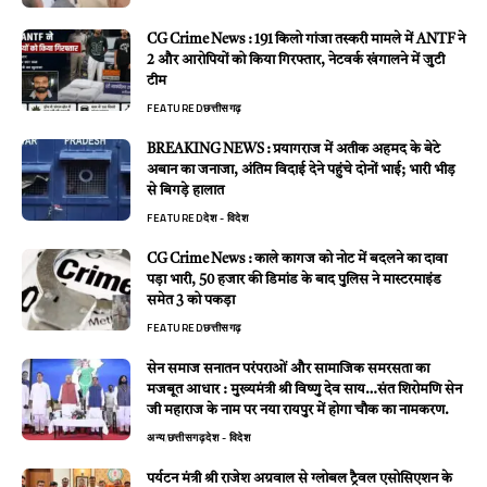
CG Crime News : 191 किलो गांजा तस्करी मामले में ANTF ने
2 और आरोपियों को किया गिरफ्तार, नेटवर्क खंगालने में जुटी
टीम
FEATURED
छत्तीसगढ़
BREAKING NEWS : प्रयागराज में अतीक अहमद के बेटे
अबान का जनाजा, अंतिम विदाई देने पहुंचे दोनों भाई; भारी भीड़
से बिगड़े हालात
FEATURED
देश - विदेश
CG Crime News : काले कागज को नोट में बदलने का दावा
पड़ा भारी, 50 हजार की डिमांड के बाद पुलिस ने मास्टरमाइंड
समेत 3 को पकड़ा
FEATURED
छत्तीसगढ़
सेन समाज सनातन परंपराओं और सामाजिक समरसता का
मजबूत आधार : मुख्यमंत्री श्री विष्णु देव साय…संत शिरोमणि सेन
जी महाराज के नाम पर नया रायपुर में होगा चौक का नामकरण.
अन्य
छत्तीसगढ़
देश - विदेश
पर्यटन मंत्री श्री राजेश अग्रवाल से ग्लोबल ट्रैवल एसोसिएशन के