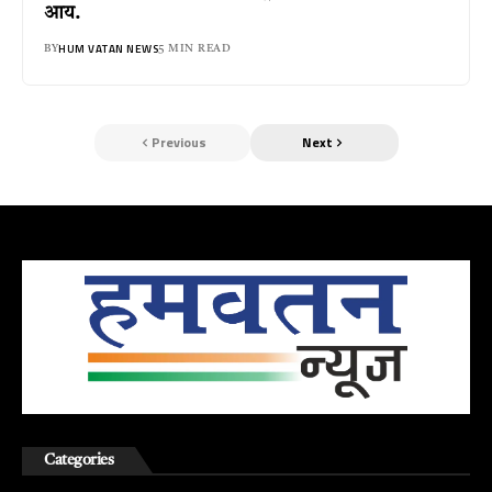
आय.
HUM VATAN NEWS
BY
5 MIN READ
Previous
Next
Categories