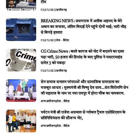
टीम
FEATURED
छत्तीसगढ़
BREAKING NEWS : प्रयागराज में अतीक अहमद के बेटे
अबान का जनाजा, अंतिम विदाई देने पहुंचे दोनों भाई; भारी भीड़
से बिगड़े हालात
FEATURED
देश - विदेश
CG Crime News : काले कागज को नोट में बदलने का दावा
पड़ा भारी, 50 हजार की डिमांड के बाद पुलिस ने मास्टरमाइंड
समेत 3 को पकड़ा
FEATURED
छत्तीसगढ़
सेन समाज सनातन परंपराओं और सामाजिक समरसता का
मजबूत आधार : मुख्यमंत्री श्री विष्णु देव साय…संत शिरोमणि सेन
जी महाराज के नाम पर नया रायपुर में होगा चौक का नामकरण.
अन्य
छत्तीसगढ़
देश - विदेश
पर्यटन मंत्री श्री राजेश अग्रवाल से ग्लोबल ट्रैवल एसोसिएशन के
प्रतिनिधिमंडल की सौजन्य भेंट,
अन्य
छत्तीसगढ़
देश - विदेश