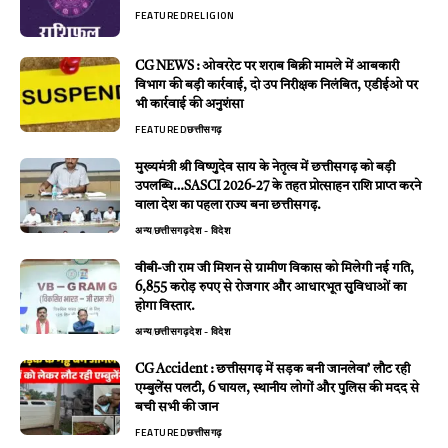
FEATURED
RELIGION
CG NEWS : ओवररेट पर शराब बिक्री मामले में आबकारी
विभाग की बड़ी कार्रवाई, दो उप निरीक्षक निलंबित, एडीईओ पर
भी कार्रवाई की अनुशंसा
FEATURED
छत्तीसगढ़
मुख्यमंत्री श्री विष्णुदेव साय के नेतृत्व में छत्तीसगढ़ को बड़ी
उपलब्धि…SASCI 2026-27 के तहत प्रोत्साहन राशि प्राप्त करने
वाला देश का पहला राज्य बना छत्तीसगढ़.
अन्य
छत्तीसगढ़
देश - विदेश
वीबी-जी राम जी मिशन से ग्रामीण विकास को मिलेगी नई गति,
6,855 करोड़ रुपए से रोजगार और आधारभूत सुविधाओं का
होगा विस्तार.
अन्य
छत्तीसगढ़
देश - विदेश
CG Accident : छत्तीसगढ़ में सड़क बनी जानलेवा’ लौट रही
एम्बुलेंस पलटी, 6 घायल, स्थानीय लोगों और पुलिस की मदद से
बची सभी की जान
FEATURED
छत्तीसगढ़