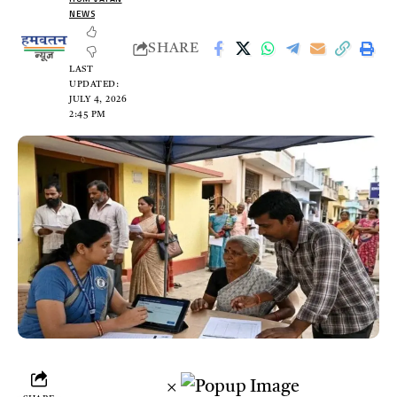
NEWS
SHARE
LAST
UPDATED:
JULY 4, 2026
2:45 PM
×