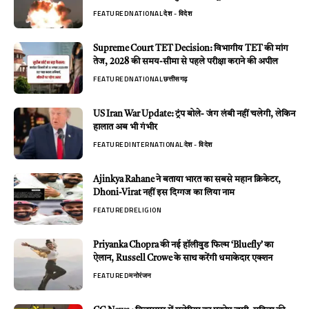
FEATURED
NATIONAL
देश - विदेश
Supreme Court TET Decision: विभागीय TET की मांग
तेज, 2028 की समय-सीमा से पहले परीक्षा कराने की अपील
FEATURED
NATIONAL
छत्तीसगढ़
US Iran War Update: ट्रंप बोले- जंग लंबी नहीं चलेगी, लेकिन
हालात अब भी गंभीर
FEATURED
INTERNATIONAL
देश - विदेश
Ajinkya Rahane ने बताया भारत का सबसे महान क्रिकेटर,
Dhoni-Virat नहीं इस दिग्गज का लिया नाम
FEATURED
RELIGION
Priyanka Chopra की नई हॉलीवुड फिल्म ‘Bluefly’ का
ऐलान, Russell Crowe के साथ करेंगी धमाकेदार एक्शन
FEATURED
मनोरंजन