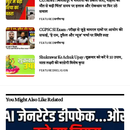
CG News : बिलासपुर में मलेरिया का प्रकोप जारी, महिला की
मौत से बढ़ी चिंता’ समय पर इलाज और रोकथाम पर फिर उठे
सवाल
FEATURED
छत्तीसगढ़
CGPSC SI Exam : परीक्षा से जुड़े वायरल दावों पर आयोग की
सफाई, ‘हे राम, तुफैल और न्यूज’ चर्चा पर स्थिति स्पष्ट
FEATURED
छत्तीसगढ़
Shukrawar Ke Achuk Upay : शुक्रवार को करें ये 10 उपाय,
माता लक्ष्मी की बरसेगी विशेष कृपा
FEATURED
RELIGION
You Might Also Like Related