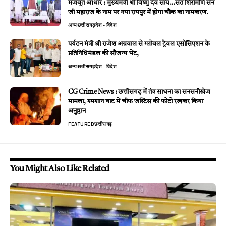
मजबूत आधार : मुख्यमंत्री श्री विष्णु देव साय…संत शिरोमणि सेन
जी महाराज के नाम पर नया रायपुर में होगा चौक का नामकरण.
अन्य
छत्तीसगढ़
देश - विदेश
पर्यटन मंत्री श्री राजेश अग्रवाल से ग्लोबल ट्रैवल एसोसिएशन के
प्रतिनिधिमंडल की सौजन्य भेंट,
अन्य
छत्तीसगढ़
देश - विदेश
CG Crime News : छत्तीसगढ़ में तंत्र साधना का सनसनीखेज
मामला, श्मशान घाट में चीफ जस्टिस की फोटो रखकर किया
अनुष्ठान
FEATURED
छत्तीसगढ़
You Might Also Like Related