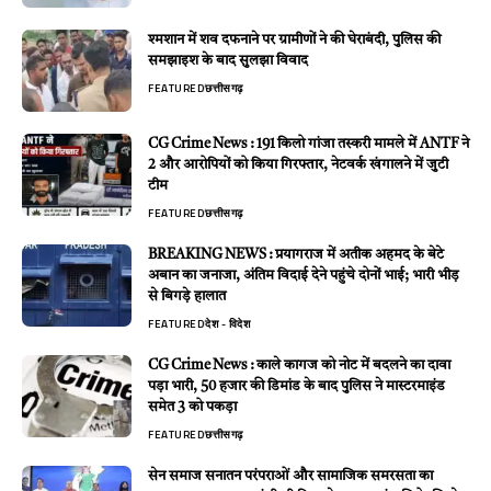
श्मशान में शव दफनाने पर ग्रामीणों ने की घेराबंदी, पुलिस की
समझाइश के बाद सुलझा विवाद
FEATURED
छत्तीसगढ़
CG Crime News : 191 किलो गांजा तस्करी मामले में ANTF ने
2 और आरोपियों को किया गिरफ्तार, नेटवर्क खंगालने में जुटी
टीम
FEATURED
छत्तीसगढ़
BREAKING NEWS : प्रयागराज में अतीक अहमद के बेटे
अबान का जनाजा, अंतिम विदाई देने पहुंचे दोनों भाई; भारी भीड़
से बिगड़े हालात
FEATURED
देश - विदेश
CG Crime News : काले कागज को नोट में बदलने का दावा
पड़ा भारी, 50 हजार की डिमांड के बाद पुलिस ने मास्टरमाइंड
समेत 3 को पकड़ा
FEATURED
छत्तीसगढ़
सेन समाज सनातन परंपराओं और सामाजिक समरसता का