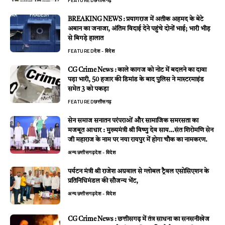
FEATURED
छत्तीसगढ़
BREAKING NEWS : प्रयागराज में अतीक अहमद के बेटे
अबान का जनाजा, अंतिम विदाई देने पहुंचे दोनों भाई; भारी भीड़
से बिगड़े हालात
FEATURED
देश - विदेश
CG Crime News : काले कागज को नोट में बदलने का दावा
पड़ा भारी, 50 हजार की डिमांड के बाद पुलिस ने मास्टरमाइंड
समेत 3 को पकड़ा
FEATURED
छत्तीसगढ़
सेन समाज सनातन परंपराओं और सामाजिक समरसता का
मजबूत आधार : मुख्यमंत्री श्री विष्णु देव साय…संत शिरोमणि सेन
जी महाराज के नाम पर नया रायपुर में होगा चौक का नामकरण.
अन्य
छत्तीसगढ़
देश - विदेश
पर्यटन मंत्री श्री राजेश अग्रवाल से ग्लोबल ट्रैवल एसोसिएशन के
प्रतिनिधिमंडल की सौजन्य भेंट,
अन्य
छत्तीसगढ़
देश - विदेश
CG Crime News : छत्तीसगढ़ में तंत्र साधना का सनसनीखेज