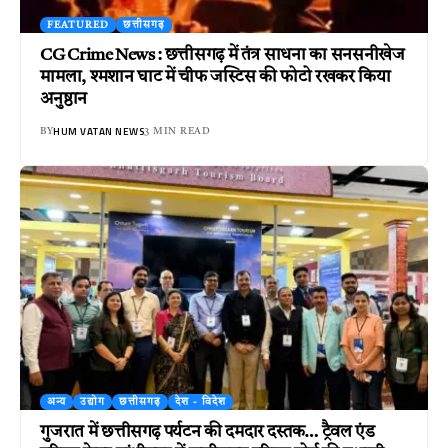
FEATURED
छत्तीसगढ़
CG Crime News : छत्तीसगढ़ में तंत्र साधना का सनसनीखेज
मामला, श्मशान घाट में चीफ जस्टिस की फोटो रखकर किया
अनुष्ठान
HUM VATAN NEWS
BY
3 MIN READ
अन्य
उद्योग
छत्तीसगढ़
देश - विदेश
गुजरात में छत्तीसगढ़ पर्यटन की दमदार दस्तक… ट्रैवल एंड