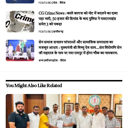
FEATURED
देश - विदेश
CG Crime News : काले कागज को नोट में बदलने का दावा
पड़ा भारी, 50 हजार की डिमांड के बाद पुलिस ने मास्टरमाइंड
समेत 3 को पकड़ा
FEATURED
छत्तीसगढ़
सेन समाज सनातन परंपराओं और सामाजिक समरसता का
मजबूत आधार : मुख्यमंत्री श्री विष्णु देव साय…संत शिरोमणि सेन
जी महाराज के नाम पर नया रायपुर में होगा चौक का नामकरण.
अन्य
छत्तीसगढ़
देश - विदेश
You Might Also Like Related