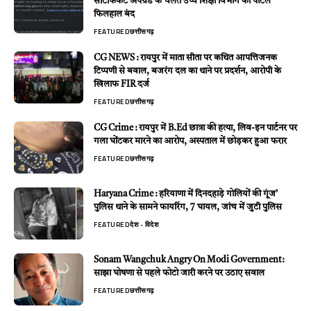
सर्टिफिकेट अपग्रेड के चलते उच्च शिक्षा विभाग का पोर्टल
फिलहाल बंद
FEATURED
छत्तीसगढ़
CG NEWS : रायपुर में माता सीता पर कथित आपत्तिजनक
टिप्पणी से बवाल, बजरंग दल का थाने पर प्रदर्शन, आरोपी के
खिलाफ FIR दर्ज
FEATURED
छत्तीसगढ़
CG Crime : रायपुर में B.Ed छात्रा की हत्या, लिव-इन पार्टनर पर
गला घोंटकर मारने का आरोप, अस्पताल में छोड़कर हुआ फरार
FEATURED
छत्तीसगढ़
Haryana Crime : हरियाणा में दिनदहाड़े गोलियों की गूंज’
पुलिस थाने के सामने फायरिंग, 7 घायल, जांच में जुटी पुलिस
FEATURED
देश - विदेश
Sonam Wangchuk Angry On Modi Government:
साझा घोषणा से पहले फोटो जारी करने पर उठाए सवाल
FEATURED
छत्तीसगढ़