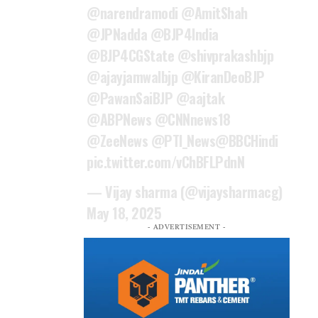
@narendramodi
@AmitShah
@JPNadda
@BJP4India
@BJP4CGState
@shivprakashbjp
@ajayjamwalbjp
@KiranDeoBJP
@PawanSaiBJP
@aajtak
@ABPNews
@CNNnews18
@ZeeNews
@PTI_News
@BBCHindi
pic.twitter.com/vChBFLPdnN
— Vijay sharma (@vijaysharmacg)
May 18, 2025
- ADVERTISEMENT -