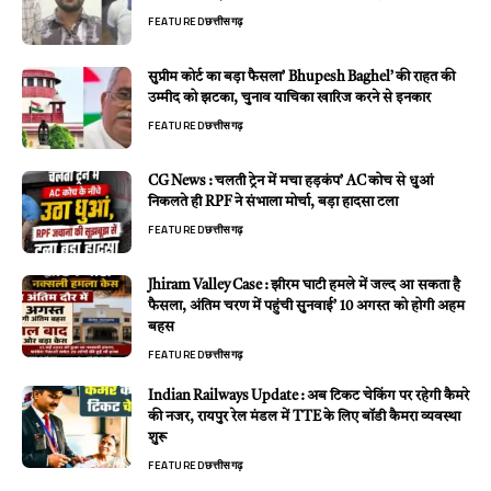
FEATURED
छत्तीसगढ़
सुप्रीम कोर्ट का बड़ा फैसला’ Bhupesh Baghel’ की राहत की
उम्मीद को झटका, चुनाव याचिका खारिज करने से इनकार
FEATURED
छत्तीसगढ़
CG News : चलती ट्रेन में मचा हड़कंप’ AC कोच से धुआं
निकलते ही RPF ने संभाला मोर्चा, बड़ा हादसा टला
FEATURED
छत्तीसगढ़
Jhiram Valley Case : झीरम घाटी हमले में जल्द आ सकता है
फैसला, अंतिम चरण में पहुंची सुनवाई’ 10 अगस्त को होगी अहम
बहस
FEATURED
छत्तीसगढ़
Indian Railways Update : अब टिकट चेकिंग पर रहेगी कैमरे
की नजर, रायपुर रेल मंडल में TTE के लिए बॉडी कैमरा व्यवस्था
शुरू
FEATURED
छत्तीसगढ़