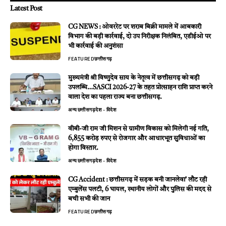
Latest Post
CG NEWS : ओवररेट पर शराब बिक्री मामले में आबकारी
विभाग की बड़ी कार्रवाई, दो उप निरीक्षक निलंबित, एडीईओ पर
भी कार्रवाई की अनुशंसा
FEATURED
छत्तीसगढ़
मुख्यमंत्री श्री विष्णुदेव साय के नेतृत्व में छत्तीसगढ़ को बड़ी
उपलब्धि…SASCI 2026-27 के तहत प्रोत्साहन राशि प्राप्त करने
वाला देश का पहला राज्य बना छत्तीसगढ़.
अन्य
छत्तीसगढ़
देश - विदेश
वीबी-जी राम जी मिशन से ग्रामीण विकास को मिलेगी नई गति,
6,855 करोड़ रुपए से रोजगार और आधारभूत सुविधाओं का
होगा विस्तार.
अन्य
छत्तीसगढ़
देश - विदेश
CG Accident : छत्तीसगढ़ में सड़क बनी जानलेवा’ लौट रही
एम्बुलेंस पलटी, 6 घायल, स्थानीय लोगों और पुलिस की मदद से
बची सभी की जान
FEATURED
छत्तीसगढ़