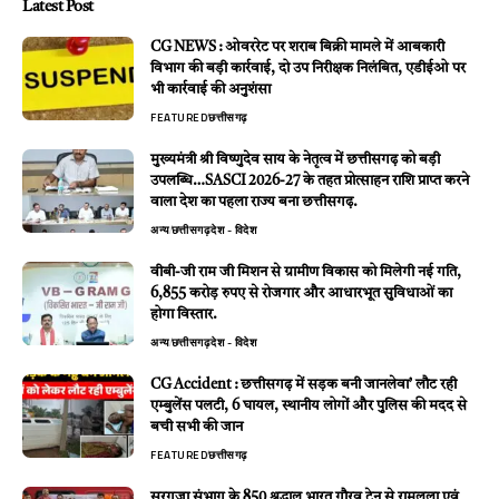
Latest Post
CG NEWS : ओवररेट पर शराब बिक्री मामले में आबकारी
विभाग की बड़ी कार्रवाई, दो उप निरीक्षक निलंबित, एडीईओ पर
भी कार्रवाई की अनुशंसा
FEATURED
छत्तीसगढ़
मुख्यमंत्री श्री विष्णुदेव साय के नेतृत्व में छत्तीसगढ़ को बड़ी
उपलब्धि…SASCI 2026-27 के तहत प्रोत्साहन राशि प्राप्त करने
वाला देश का पहला राज्य बना छत्तीसगढ़.
अन्य
छत्तीसगढ़
देश - विदेश
वीबी-जी राम जी मिशन से ग्रामीण विकास को मिलेगी नई गति,
6,855 करोड़ रुपए से रोजगार और आधारभूत सुविधाओं का
होगा विस्तार.
अन्य
छत्तीसगढ़
देश - विदेश
CG Accident : छत्तीसगढ़ में सड़क बनी जानलेवा’ लौट रही
एम्बुलेंस पलटी, 6 घायल, स्थानीय लोगों और पुलिस की मदद से
बची सभी की जान
FEATURED
छत्तीसगढ़
सरगुजा संभाग के 850 श्रद्धालु भारत गौरव ट्रेन से रामलला एवं