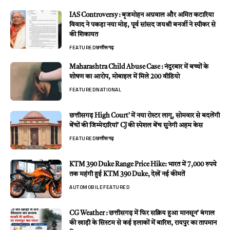
IAS Controversy : बृजमोहन अग्रवाल और अमित कटारिया
विवाद ने पकड़ा नया मोड़, पूर्व सांसद जयश्री बनर्जी ने स्पीकर से
की शिकायत
FEATURED
छत्तीसगढ़
Maharashtra Child Abuse Case : नंदुरबार में बच्चों के
शोषण का आरोप, मोबाइल में मिले 200 वीडियो
FEATURED
NATIONAL
छत्तीसगढ़ High Court’ में नया रोस्टर लागू, सोमवार से बदलेंगी
बेंचों की जिम्मेदारियां’ CJ की स्पेशल बेंच सुनेगी अहम केस
FEATURED
छत्तीसगढ़
KTM 390 Duke Range Price Hike: भारत में 7,000 रुपये
तक महंगी हुई KTM 390 Duke, देखें नई कीमतें
AUTOMOBILE
FEATURED
CG Weather : छत्तीसगढ़ में फिर सक्रिय हुआ मानसून’ बंगाल
की खाड़ी के सिस्टम से कई इलाकों में बारिश, रायपुर का तापमान