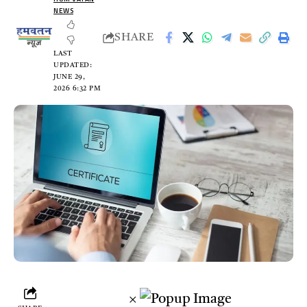
NEWS
SHARE
LAST
UPDATED:
JUNE 29,
2026 6:32 PM
×