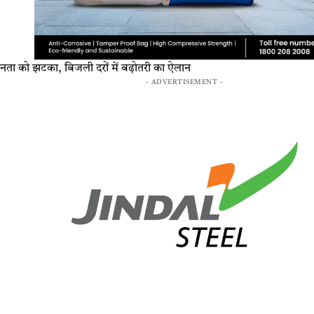
नता को झटका, बिजली दरों में बढ़ोतरी का ऐलान
- ADVERTISEMENT -