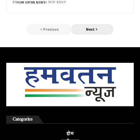
HUM VATAN NEWS
BY
4 MIN READ
Previous
Next
Categories
होम