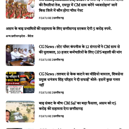
की तैयारियां तेज, रायपुर में CM साय करेंगे ध्वजारोहण’ जानें
किस जिले में कौन होगा चीफ गेस्ट
FEATURED
छत्तीसगढ़
असम के बाढ़ प्रभावितों की सहायता के लिए छत्तीसगढ़ सरकार देगी 5 करोड़ रुपये.
अन्य
छत्तीसगढ़
देश - विदेश
CG News : स्टेट पॉवर कंपनीज के 12 संगठनों ने CM साय से
की मुलाकात, 10 हजार कर्मचारियों के लिए OPS बहाली की मांग
FEATURED
छत्तीसगढ़
CG News : तलवार से केक काटने का वीडियो वायरल, शिवसेना
प्रमुख धनंजय सिंह परिहार ने दी सफाई’ बोले- इसमें कुछ गलत
नहीं
FEATURED
छत्तीसगढ़
बाढ़ संकट के बीच CM Sai’ का बड़ा फैसला, असम को ₹5
करोड़ की सहायता देगा छत्तीसगढ़
FEATURED
छत्तीसगढ़