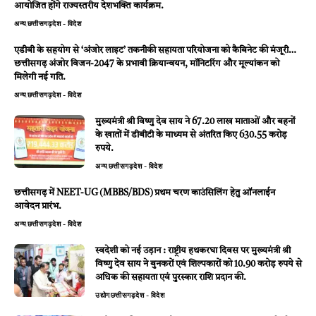
आयोजित होंगे राज्यस्तरीय देशभक्ति कार्यक्रम.
अन्य
छत्तीसगढ़
देश - विदेश
एडीबी के सहयोग से ‘अंजोर लाइट’ तकनीकी सहायता परियोजना को कैबिनेट की मंजूरी…
छत्तीसगढ़ अंजोर विजन-2047 के प्रभावी क्रियान्वयन, मॉनिटरिंग और मूल्यांकन को
मिलेगी नई गति.
अन्य
छत्तीसगढ़
देश - विदेश
मुख्यमंत्री श्री विष्णु देव साय ने 67.20 लाख माताओं और बहनों
के खातों में डीबीटी के माध्यम से अंतरित किए 630.55 करोड़
रुपये.
अन्य
छत्तीसगढ़
देश - विदेश
छत्तीसगढ़ में NEET-UG (MBBS/BDS) प्रथम चरण काउंसिलिंग हेतु ऑनलाईन
आवेदन प्रारंभ.
अन्य
छत्तीसगढ़
देश - विदेश
स्वदेशी को नई उड़ान : राष्ट्रीय हथकरघा दिवस पर मुख्यमंत्री श्री
विष्णु देव साय ने बुनकरों एवं शिल्पकारों को 10.90 करोड़ रुपये से
अधिक की सहायता एवं पुरस्कार राशि प्रदान की.
उद्योग
छत्तीसगढ़
देश - विदेश