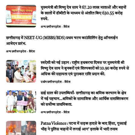
मुख्यमंत्री श्री विष्णु देव साय ने 67.20 लाख माताओं और बहनों
के खातों में डीबीटी के माध्यम से अंतरित किए 630.55 करोड़
रुपये.
अन्य
छत्तीसगढ़
देश - विदेश
छत्तीसगढ़ में NEET-UG (MBBS/BDS) प्रथम चरण काउंसिलिंग हेतु ऑनलाईन
आवेदन प्रारंभ.
अन्य
छत्तीसगढ़
देश - विदेश
स्वदेशी को नई उड़ान : राष्ट्रीय हथकरघा दिवस पर मुख्यमंत्री श्री
विष्णु देव साय ने बुनकरों एवं शिल्पकारों को 10.90 करोड़ रुपये से
अधिक की सहायता एवं पुरस्कार राशि प्रदान की.
उद्योग
छत्तीसगढ़
देश - विदेश
ढाई साल की उपलब्धियाँ- छत्तीसगढ़ का श्रमिक कल्याण के क्षेत्र
में नई पहचान…श्रमिकों के सामाजिक और आर्थिक सशक्तिकरण
को सर्वाेच्च प्राथमिकता.
अन्य
छत्तीसगढ़
देश - विदेश
Patna Violence : पटना में सड़क हादसे के बाद हिंसा, गुस्साई
भीड़ ने पुलिस वाहनों में लगाई आग’ इलाके में भारी तनाव