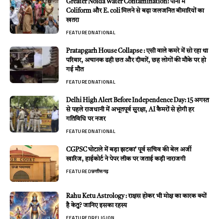
Greater Noida Water Contamination: पानी में
Coliform और E. coli मिलने से बढ़ा जलजनित बीमारियों का
खतरा
FEATURED
NATIONAL
Pratapgarh House Collapse : एसी वाले कमरे में सो रहा था
परिवार, अचानक ढही छत और दीवारें, छह लोगों की मौके पर हो
गई मौत
FEATURED
NATIONAL
Delhi High Alert Before Independence Day: 15 अगस्त
से पहले राजधानी में अभूतपूर्व सुरक्षा, AI कैमरों से होगी हर
गतिविधि पर नजर
FEATURED
NATIONAL
CGPSC घोटाले में बड़ा झटका’ पूर्व सचिव की बेल अर्जी
खारिज, हाईकोर्ट ने पेपर लीक पर जताई कड़ी नाराजगी
FEATURED
छत्तीसगढ़
Rahu Ketu Astrology : राक्षस होकर भी मोक्ष का कारक क्यों
है केतु? जानिए इसका रहस्य
FEATURED
RELIGION