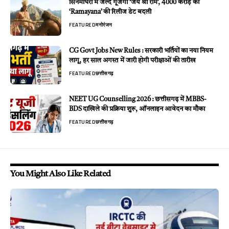
सिनेमाघरों में जल्द गूंजेगा ‘जय श्री राम’, 4000 करोड़ की
‘Ramayana’ की रिलीज डेट बदली
FEATURED
मनोरंजन
CG Govt Jobs New Rules : सरकारी भर्तियों का नया नियम
लागू, हर साल अगस्त में जारी होगी परीक्षाओं की तारीख
FEATURED
छत्तीसगढ़
NEET UG Counselling 2026 : छत्तीसगढ़ में MBBS-
BDS दाखिले की प्रक्रिया शुरू, ऑनलाइन आवेदन का मौका
FEATURED
छत्तीसगढ़
You Might Also Like Related