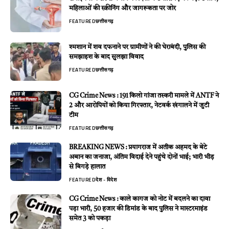
महिलाओं की स्क्रीनिंग और जागरूकता पर जोर
FEATURED
छत्तीसगढ़
श्मशान में शव दफनाने पर ग्रामीणों ने की घेराबंदी, पुलिस की
समझाइश के बाद सुलझा विवाद
FEATURED
छत्तीसगढ़
CG Crime News : 191 किलो गांजा तस्करी मामले में ANTF ने
2 और आरोपियों को किया गिरफ्तार, नेटवर्क खंगालने में जुटी
टीम
FEATURED
छत्तीसगढ़
BREAKING NEWS : प्रयागराज में अतीक अहमद के बेटे
अबान का जनाजा, अंतिम विदाई देने पहुंचे दोनों भाई; भारी भीड़
से बिगड़े हालात
FEATURED
देश - विदेश
CG Crime News : काले कागज को नोट में बदलने का दावा
पड़ा भारी, 50 हजार की डिमांड के बाद पुलिस ने मास्टरमाइंड
समेत 3 को पकड़ा