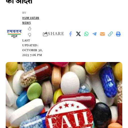
का आदेश
BY
HUM VATAN
NEWS
SHARE
LAST
UPDATED:
OCTOBER 30,
2025 7:06 PM