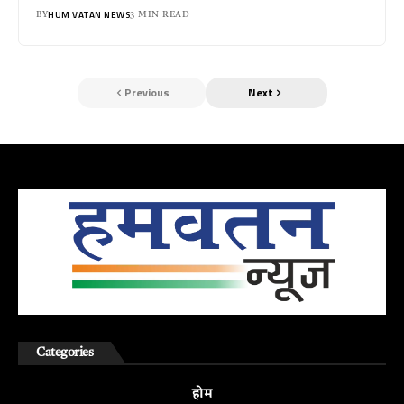
HUM VATAN NEWS
BY
3 MIN READ
Previous
Next
Categories
होम