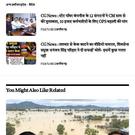
अन्य
छत्तीसगढ़
देश - विदेश
CG News : स्टेट पॉवर कंपनीज के 12 संगठनों ने CM साय से
की मुलाकात, 10 हजार कर्मचारियों के लिए OPS बहाली की मांग
FEATURED
छत्तीसगढ़
CG News : तलवार से केक काटने का वीडियो वायरल, शिवसेना
प्रमुख धनंजय सिंह परिहार ने दी सफाई’ बोले- इसमें कुछ गलत
नहीं
FEATURED
छत्तीसगढ़
You Might Also Like Related