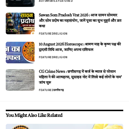
AUTOMOBILE
FEATURED
Sawan Som Pradosh Vrat 2026 : आज सावन सोमवार
और सोम प्रदोष का महासंयोग, जानें पूजा का शुभ मुहूर्त और व्रत
कथा
FEATURED
RELIGION
10 August 2026 Horoscope : श्रावण माह के कृष्ण पक्ष की
द्वादशी तिथि आज, जानिए अपना राशिफल
FEATURED
RELIGION
CG Crime News : छत्तीसगढ़ में कर्ज के ब्याज से परेशान
महिला ने की आत्महत्या, सुसाइड नोट में लिखे कई लोगों के नाम’
जांच शुरू
FEATURED
छत्तीसगढ़
You Might Also Like Related