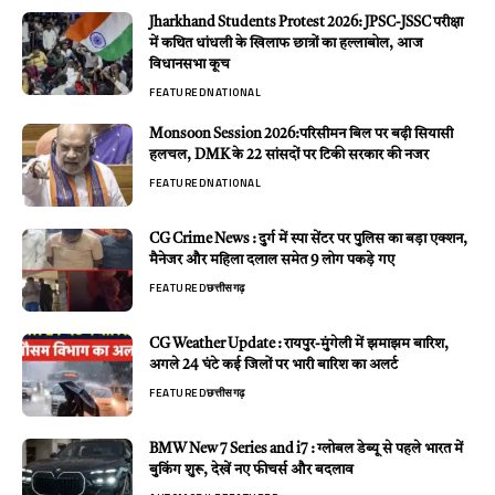
Jharkhand Students Protest 2026: JPSC-JSSC परीक्षा
में कथित धांधली के खिलाफ छात्रों का हल्लाबोल, आज
विधानसभा कूच
FEATURED
NATIONAL
Monsoon Session 2026:परिसीमन बिल पर बढ़ी सियासी
हलचल, DMK के 22 सांसदों पर टिकी सरकार की नजर
FEATURED
NATIONAL
CG Crime News : दुर्ग में स्पा सेंटर पर पुलिस का बड़ा एक्शन,
मैनेजर और महिला दलाल समेत 9 लोग पकड़े गए
FEATURED
छत्तीसगढ़
CG Weather Update : रायपुर-मुंगेली में झमाझम बारिश,
अगले 24 घंटे कई जिलों पर भारी बारिश का अलर्ट
FEATURED
छत्तीसगढ़
BMW New 7 Series and i7 : ग्लोबल डेब्यू से पहले भारत में
बुकिंग शुरू, देखें नए फीचर्स और बदलाव