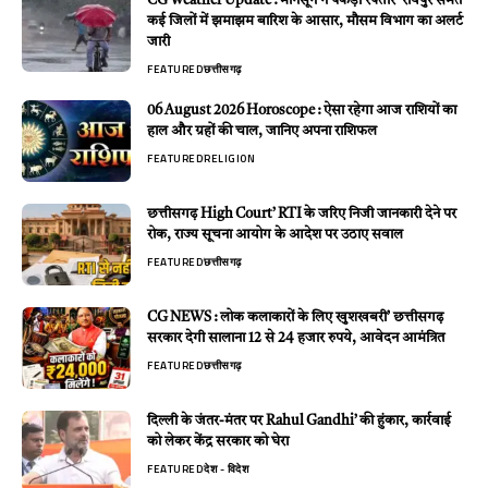
CG Weather Update : मानसून ने पकड़ी रफ्तार’ रायपुर समेत
कई जिलों में झमाझम बारिश के आसार, मौसम विभाग का अलर्ट
जारी
FEATURED
छत्तीसगढ़
06 August 2026 Horoscope : ऐसा रहेगा आज राशियों का
हाल और ग्रहों की चाल, जानिए अपना राशिफल
FEATURED
RELIGION
छत्तीसगढ़ High Court’ RTI के जरिए निजी जानकारी देने पर
रोक, राज्य सूचना आयोग के आदेश पर उठाए सवाल
FEATURED
छत्तीसगढ़
CG NEWS : लोक कलाकारों के लिए खुशखबरी’ छत्तीसगढ़
सरकार देगी सालाना 12 से 24 हजार रुपये, आवेदन आमंत्रित
FEATURED
छत्तीसगढ़
दिल्ली के जंतर-मंतर पर Rahul Gandhi’ की हुंकार, कार्रवाई
को लेकर केंद्र सरकार को घेरा
FEATURED
देश - विदेश