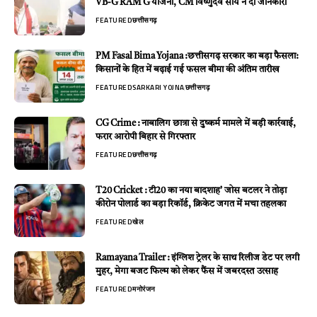
VB-G RAM G योजना, CM विष्णुदेव साय ने दी जानकारी
FEATURED
छत्तीसगढ़
PM Fasal Bima Yojana :छत्तीसगढ़ सरकार का बड़ा फैसला:
किसानों के हित में बढ़ाई गई फसल बीमा की अंतिम तारीख
FEATURED
SARKARI YOJNA
छत्तीसगढ़
CG Crime : नाबालिग छात्रा से दुष्कर्म मामले में बड़ी कार्रवाई,
फरार आरोपी बिहार से गिरफ्तार
FEATURED
छत्तीसगढ़
T20 Cricket : टी20 का नया बादशाह’ जोस बटलर ने तोड़ा
कीरोन पोलार्ड का बड़ा रिकॉर्ड, क्रिकेट जगत में मचा तहलका
FEATURED
खेल
Ramayana Trailer : इंग्लिश ट्रेलर के साथ रिलीज डेट पर लगी
मुहर, मेगा बजट फिल्म को लेकर फैंस में जबरदस्त उत्साह
FEATURED
मनोरंजन