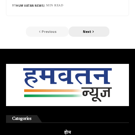
HUM VATAN NEWS
BY
3 MIN READ
Previous
Next
Categories
होम