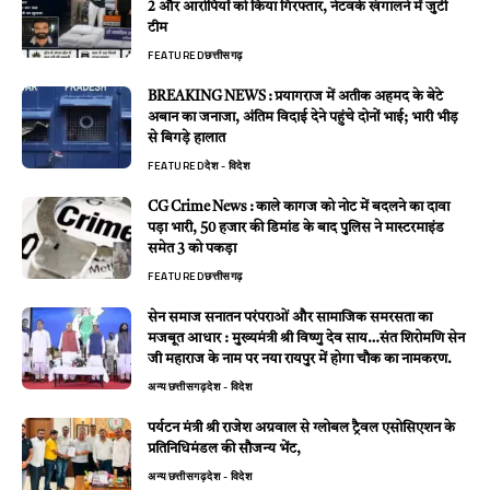
2 और आरोपियों को किया गिरफ्तार, नेटवर्क खंगालने में जुटी
टीम
FEATURED
छत्तीसगढ़
BREAKING NEWS : प्रयागराज में अतीक अहमद के बेटे
अबान का जनाजा, अंतिम विदाई देने पहुंचे दोनों भाई; भारी भीड़
से बिगड़े हालात
FEATURED
देश - विदेश
CG Crime News : काले कागज को नोट में बदलने का दावा
पड़ा भारी, 50 हजार की डिमांड के बाद पुलिस ने मास्टरमाइंड
समेत 3 को पकड़ा
FEATURED
छत्तीसगढ़
सेन समाज सनातन परंपराओं और सामाजिक समरसता का
मजबूत आधार : मुख्यमंत्री श्री विष्णु देव साय…संत शिरोमणि सेन
जी महाराज के नाम पर नया रायपुर में होगा चौक का नामकरण.
अन्य
छत्तीसगढ़
देश - विदेश
पर्यटन मंत्री श्री राजेश अग्रवाल से ग्लोबल ट्रैवल एसोसिएशन के
प्रतिनिधिमंडल की सौजन्य भेंट,
अन्य
छत्तीसगढ़
देश - विदेश