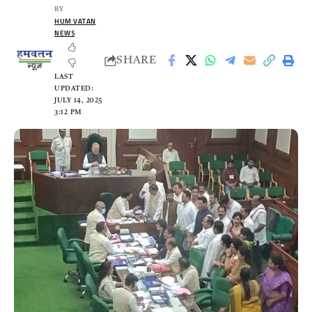
BY
HUM VATAN
NEWS
SHARE
LAST
UPDATED:
JULY 14, 2025
3:12 PM