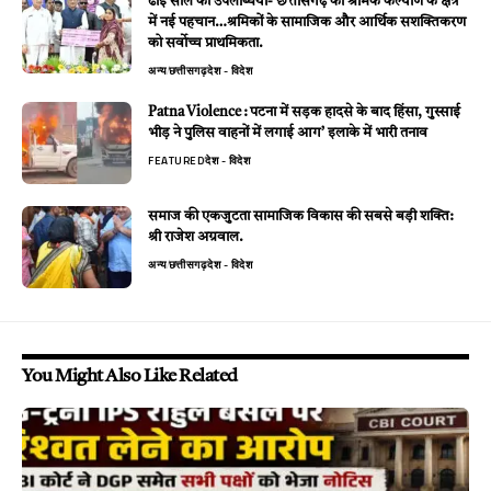
ढाई साल की उपलब्धियाँ- छत्तीसगढ़ का श्रमिक कल्याण के क्षेत्र
में नई पहचान…श्रमिकों के सामाजिक और आर्थिक सशक्तिकरण
को सर्वाेच्च प्राथमिकता.
अन्य
छत्तीसगढ़
देश - विदेश
Patna Violence : पटना में सड़क हादसे के बाद हिंसा, गुस्साई
भीड़ ने पुलिस वाहनों में लगाई आग’ इलाके में भारी तनाव
FEATURED
देश - विदेश
समाज की एकजुटता सामाजिक विकास की सबसे बड़ी शक्ति:
श्री राजेश अग्रवाल.
अन्य
छत्तीसगढ़
देश - विदेश
You Might Also Like Related