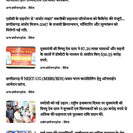
आयोजित होंगे राज्यस्तरीय देशभक्ति कार्यक्रम.
अन्य
छत्तीसगढ़
देश - विदेश
एडीबी के सहयोग से ‘अंजोर लाइट’ तकनीकी सहायता परियोजना को कैबिनेट की मंजूरी…
छत्तीसगढ़ अंजोर विजन-2047 के प्रभावी क्रियान्वयन, मॉनिटरिंग और मूल्यांकन को
मिलेगी नई गति.
अन्य
छत्तीसगढ़
देश - विदेश
मुख्यमंत्री श्री विष्णु देव साय ने 67.20 लाख माताओं और बहनों
के खातों में डीबीटी के माध्यम से अंतरित किए 630.55 करोड़
रुपये.
अन्य
छत्तीसगढ़
देश - विदेश
छत्तीसगढ़ में NEET-UG (MBBS/BDS) प्रथम चरण काउंसिलिंग हेतु ऑनलाईन
आवेदन प्रारंभ.
अन्य
छत्तीसगढ़
देश - विदेश
स्वदेशी को नई उड़ान : राष्ट्रीय हथकरघा दिवस पर मुख्यमंत्री श्री
विष्णु देव साय ने बुनकरों एवं शिल्पकारों को 10.90 करोड़ रुपये से
अधिक की सहायता एवं पुरस्कार राशि प्रदान की.
उद्योग
छत्तीसगढ़
देश - विदेश