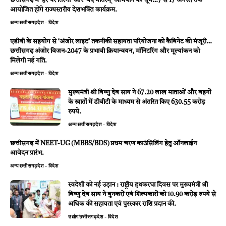
छत्तीसगढ़ में ‘हर घर तिरंगा’ और ‘वंदे मातरम्’ अभियान की धूम…7 से 17 अगस्त तक
आयोजित होंगे राज्यस्तरीय देशभक्ति कार्यक्रम.
अन्य
छत्तीसगढ़
देश - विदेश
एडीबी के सहयोग से ‘अंजोर लाइट’ तकनीकी सहायता परियोजना को कैबिनेट की मंजूरी…
छत्तीसगढ़ अंजोर विजन-2047 के प्रभावी क्रियान्वयन, मॉनिटरिंग और मूल्यांकन को
मिलेगी नई गति.
अन्य
छत्तीसगढ़
देश - विदेश
मुख्यमंत्री श्री विष्णु देव साय ने 67.20 लाख माताओं और बहनों
के खातों में डीबीटी के माध्यम से अंतरित किए 630.55 करोड़
रुपये.
अन्य
छत्तीसगढ़
देश - विदेश
छत्तीसगढ़ में NEET-UG (MBBS/BDS) प्रथम चरण काउंसिलिंग हेतु ऑनलाईन
आवेदन प्रारंभ.
अन्य
छत्तीसगढ़
देश - विदेश
स्वदेशी को नई उड़ान : राष्ट्रीय हथकरघा दिवस पर मुख्यमंत्री श्री
विष्णु देव साय ने बुनकरों एवं शिल्पकारों को 10.90 करोड़ रुपये से
अधिक की सहायता एवं पुरस्कार राशि प्रदान की.
उद्योग
छत्तीसगढ़
देश - विदेश