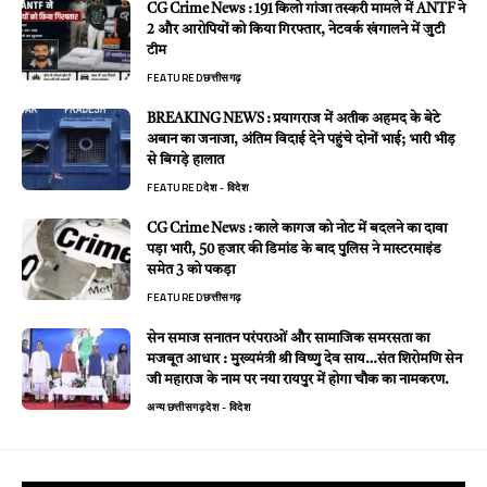
CG Crime News : 191 किलो गांजा तस्करी मामले में ANTF ने
2 और आरोपियों को किया गिरफ्तार, नेटवर्क खंगालने में जुटी
टीम
FEATURED
छत्तीसगढ़
BREAKING NEWS : प्रयागराज में अतीक अहमद के बेटे
अबान का जनाजा, अंतिम विदाई देने पहुंचे दोनों भाई; भारी भीड़
से बिगड़े हालात
FEATURED
देश - विदेश
CG Crime News : काले कागज को नोट में बदलने का दावा
पड़ा भारी, 50 हजार की डिमांड के बाद पुलिस ने मास्टरमाइंड
समेत 3 को पकड़ा
FEATURED
छत्तीसगढ़
सेन समाज सनातन परंपराओं और सामाजिक समरसता का
मजबूत आधार : मुख्यमंत्री श्री विष्णु देव साय…संत शिरोमणि सेन
जी महाराज के नाम पर नया रायपुर में होगा चौक का नामकरण.
अन्य
छत्तीसगढ़
देश - विदेश