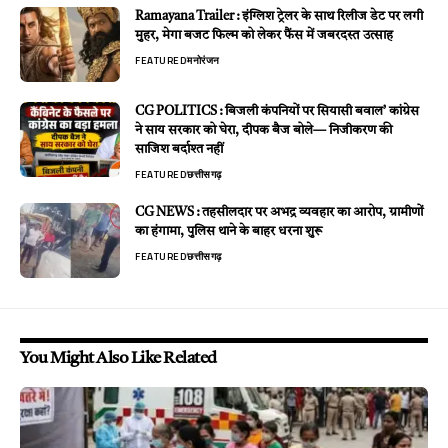
Ramayana Trailer : इंग्लिश ट्रेलर के साथ रिलीज डेट पर लगी
मुहर, मेगा बजट फिल्म को लेकर फैंस में जबरदस्त उत्साह
FEATURED
मनोरंजन
CG POLITICS : बिजली कंपनियों पर सियासी बवाल’ कांग्रेस
ने साय सरकार को घेरा, दीपक बैज बोले— निजीकरण की
साजिश बर्दाश्त नहीं
FEATURED
छत्तीसगढ़
CG NEWS : तहसीलदार पर अभद्र व्यवहार का आरोप, ग्रामीणों
का हंगामा, पुलिस थाने के बाहर धरना शुरू
FEATURED
छत्तीसगढ़
You Might Also Like Related