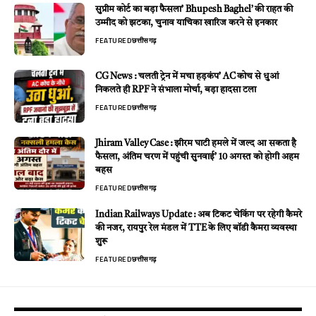
सुप्रीम कोर्ट का बड़ा फैसला’ Bhupesh Baghel’ की राहत की
उम्मीद को झटका, चुनाव याचिका खारिज करने से इनकार
FEATURED
छत्तीसगढ़
CG News : चलती ट्रेन में मचा हड़कंप’ AC कोच से धुआं
निकलते ही RPF ने संभाला मोर्चा, बड़ा हादसा टला
FEATURED
छत्तीसगढ़
Jhiram Valley Case : झीरम घाटी हमले में जल्द आ सकता है
फैसला, अंतिम चरण में पहुंची सुनवाई’ 10 अगस्त को होगी अहम
बहस
FEATURED
छत्तीसगढ़
Indian Railways Update : अब टिकट चेकिंग पर रहेगी कैमरे
की नजर, रायपुर रेल मंडल में TTE के लिए बॉडी कैमरा व्यवस्था
शुरू
FEATURED
छत्तीसगढ़