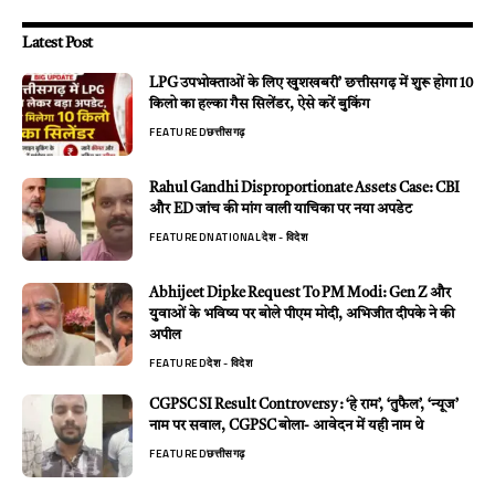
Latest Post
LPG उपभोक्ताओं के लिए खुशखबरी’ छत्तीसगढ़ में शुरू होगा 10
किलो का हल्का गैस सिलेंडर, ऐसे करें बुकिंग
FEATURED
छत्तीसगढ़
Rahul Gandhi Disproportionate Assets Case: CBI
और ED जांच की मांग वाली याचिका पर नया अपडेट
FEATURED
NATIONAL
देश - विदेश
Abhijeet Dipke Request To PM Modi: Gen Z और
युवाओं के भविष्य पर बोले पीएम मोदी, अभिजीत दीपके ने की
अपील
FEATURED
देश - विदेश
CGPSC SI Result Controversy : ‘हे राम’, ‘तुफैल’, ‘न्यूज’
नाम पर सवाल, CGPSC बोला- आवेदन में यही नाम थे
FEATURED
छत्तीसगढ़