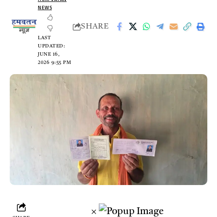
NEWS
SHARE
LAST
UPDATED:
JUNE 16,
2026 9:55 PM
×