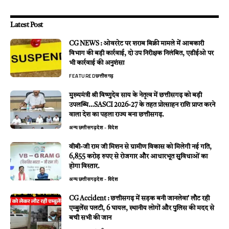
Latest Post
CG NEWS : ओवररेट पर शराब बिक्री मामले में आबकारी
विभाग की बड़ी कार्रवाई, दो उप निरीक्षक निलंबित, एडीईओ पर
भी कार्रवाई की अनुशंसा
FEATURED
छत्तीसगढ़
मुख्यमंत्री श्री विष्णुदेव साय के नेतृत्व में छत्तीसगढ़ को बड़ी
उपलब्धि…SASCI 2026-27 के तहत प्रोत्साहन राशि प्राप्त करने
वाला देश का पहला राज्य बना छत्तीसगढ़.
अन्य
छत्तीसगढ़
देश - विदेश
वीबी-जी राम जी मिशन से ग्रामीण विकास को मिलेगी नई गति,
6,855 करोड़ रुपए से रोजगार और आधारभूत सुविधाओं का
होगा विस्तार.
अन्य
छत्तीसगढ़
देश - विदेश
CG Accident : छत्तीसगढ़ में सड़क बनी जानलेवा’ लौट रही
एम्बुलेंस पलटी, 6 घायल, स्थानीय लोगों और पुलिस की मदद से
बची सभी की जान