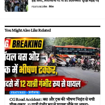
हाई अलर्ट, विधानसभा गेट पर डटे प्रदर्शनकारी’ सुरक्षा बढ़ाई गई
FEATURED
देश - विदेश
You Might Also Like Related
FEATURED
छत्तीसगढ़
CG Road Accident : बस और ट्रक की भीषण भिड़ंत से मची
चीख-पुकार, 12 यात्री गंभीर रूप से घायल’ मौके पर अफरा-