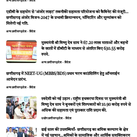
अन्य
छत्तीसगढ़
देश - विदेश
एडीबी के सहयोग से ‘अंजोर लाइट’ तकनीकी सहायता परियोजना को कैबिनेट की मंजूरी…
छत्तीसगढ़ अंजोर विजन-2047 के प्रभावी क्रियान्वयन, मॉनिटरिंग और मूल्यांकन को
मिलेगी नई गति.
अन्य
छत्तीसगढ़
देश - विदेश
मुख्यमंत्री श्री विष्णु देव साय ने 67.20 लाख माताओं और बहनों
के खातों में डीबीटी के माध्यम से अंतरित किए 630.55 करोड़
रुपये.
अन्य
छत्तीसगढ़
देश - विदेश
छत्तीसगढ़ में NEET-UG (MBBS/BDS) प्रथम चरण काउंसिलिंग हेतु ऑनलाईन
आवेदन प्रारंभ.
अन्य
छत्तीसगढ़
देश - विदेश
स्वदेशी को नई उड़ान : राष्ट्रीय हथकरघा दिवस पर मुख्यमंत्री श्री
विष्णु देव साय ने बुनकरों एवं शिल्पकारों को 10.90 करोड़ रुपये से
अधिक की सहायता एवं पुरस्कार राशि प्रदान की.
उद्योग
छत्तीसगढ़
देश - विदेश
ढाई साल की उपलब्धियाँ- छत्तीसगढ़ का श्रमिक कल्याण के क्षेत्र
में नई पहचान…श्रमिकों के सामाजिक और आर्थिक सशक्तिकरण