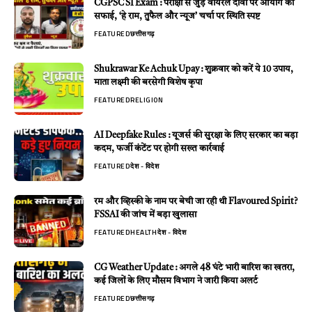
CGPSC SI Exam : परीक्षा से जुड़े वायरल दावों पर आयोग की
सफाई, ‘हे राम, तुफैल और न्यूज’ चर्चा पर स्थिति स्पष्ट
FEATURED
छत्तीसगढ़
Shukrawar Ke Achuk Upay : शुक्रवार को करें ये 10 उपाय,
माता लक्ष्मी की बरसेगी विशेष कृपा
FEATURED
RELIGION
AI Deepfake Rules : यूजर्स की सुरक्षा के लिए सरकार का बड़ा
कदम, फर्जी कंटेंट पर होगी सख्त कार्रवाई
FEATURED
देश - विदेश
रम और व्हिस्की के नाम पर बेची जा रही थी Flavoured Spirit?
FSSAI की जांच में बड़ा खुलासा
FEATURED
HEALTH
देश - विदेश
CG Weather Update : अगले 48 घंटे भारी बारिश का खतरा,
कई जिलों के लिए मौसम विभाग ने जारी किया अलर्ट
FEATURED
छत्तीसगढ़