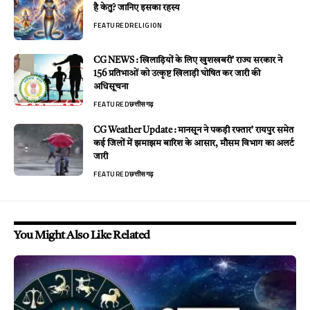
है केतु? जानिए इसका रहस्य
FEATURED
RELIGION
CG NEWS : खिलाड़ियों के लिए खुशखबरी’ राज्य सरकार ने
156 प्रतिभाओं को उत्कृष्ट खिलाड़ी घोषित कर जारी की
अधिसूचना
FEATURED
छत्तीसगढ़
CG Weather Update : मानसून ने पकड़ी रफ्तार’ रायपुर समेत
कई जिलों में झमाझम बारिश के आसार, मौसम विभाग का अलर्ट
जारी
FEATURED
छत्तीसगढ़
You Might Also Like Related