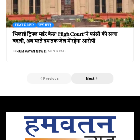
FEATURED
छत्तीसगढ़
भिलाई ट्रिपल मर्डर केस’ High Court’ ने फांसी की सजा
बदली, अब मरते दम तक जेल में रहेगा आरोपी
HUM VATAN NEWS
BY
3 MIN READ
Previous
Next