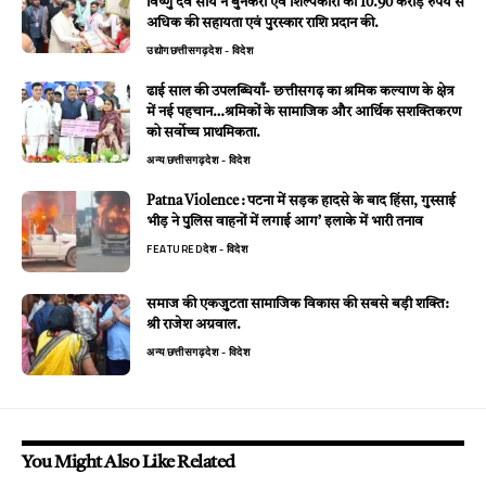
विष्णु देव साय ने बुनकरों एवं शिल्पकारों को 10.90 करोड़ रुपये से
अधिक की सहायता एवं पुरस्कार राशि प्रदान की.
उद्योग
छत्तीसगढ़
देश - विदेश
ढाई साल की उपलब्धियाँ- छत्तीसगढ़ का श्रमिक कल्याण के क्षेत्र
में नई पहचान…श्रमिकों के सामाजिक और आर्थिक सशक्तिकरण
को सर्वाेच्च प्राथमिकता.
अन्य
छत्तीसगढ़
देश - विदेश
Patna Violence : पटना में सड़क हादसे के बाद हिंसा, गुस्साई
भीड़ ने पुलिस वाहनों में लगाई आग’ इलाके में भारी तनाव
FEATURED
देश - विदेश
समाज की एकजुटता सामाजिक विकास की सबसे बड़ी शक्ति:
श्री राजेश अग्रवाल.
अन्य
छत्तीसगढ़
देश - विदेश
You Might Also Like Related