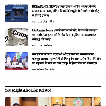
BREAKING NEWS : प्रयागराज में अतीक अहमद के बेटे
अबान का जनाजा, अंतिम विदाई देने पहुंचे दोनों भाई; भारी भीड़
से बिगड़े हालात
FEATURED
देश - विदेश
CG Crime News : काले कागज को नोट में बदलने का दावा
पड़ा भारी, 50 हजार की डिमांड के बाद पुलिस ने मास्टरमाइंड
समेत 3 को पकड़ा
FEATURED
छत्तीसगढ़
सेन समाज सनातन परंपराओं और सामाजिक समरसता का
मजबूत आधार : मुख्यमंत्री श्री विष्णु देव साय…संत शिरोमणि सेन
जी महाराज के नाम पर नया रायपुर में होगा चौक का नामकरण.
अन्य
छत्तीसगढ़
देश - विदेश
You Might Also Like Related